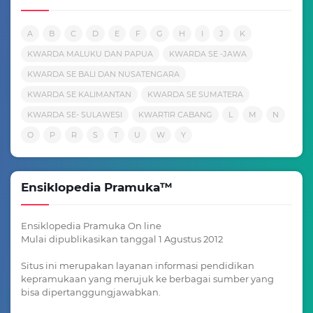
A
B
C
D
E
F
G
H
I
J
K
KWARDA MALUKU DAN PAPUA
KWARDA SE -JAWA
KWARDA SE BALI DAN NUSATENGARA
KWARDA SE KALIMANTAN
KWARDA SE SUMATERA
KWARDA SE- SULAWESI
KWARTIR CABANG
L
M
N
O
P
R
S
T
U
W
Y
Ensiklopedia Pramuka™
Ensiklopedia Pramuka On line
Mulai dipublikasikan tanggal 1 Agustus 2012
Situs ini merupakan layanan informasi pendidikan
kepramukaan yang merujuk ke berbagai sumber yang
bisa dipertanggungjawabkan.