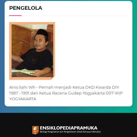
PENGELOLA
Anis Ilahi Wh - Pernah menjadi Ketua DKD Kwarda DIY
1987 - 1991 dan Ketua Racana Gudep Yogyakarta 007 IKIP
YOGYAKARTA