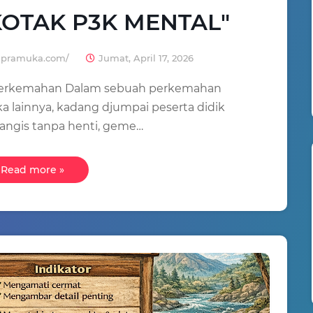
OTAK P3K MENTAL"
iapramuka.com/
Jumat, April 17, 2026
h Perkemahan Dalam sebuah perkemahan
ka lainnya, kadang djumpai peserta didik
angis tanpa henti, geme…
Read more »