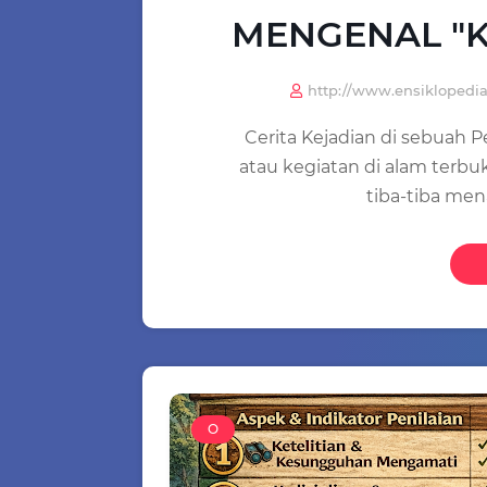
MENGENAL "K
http://www.ensikloped
Cerita Kejadian di sebua
atau kegiatan di alam terbu
tiba-tiba men
O