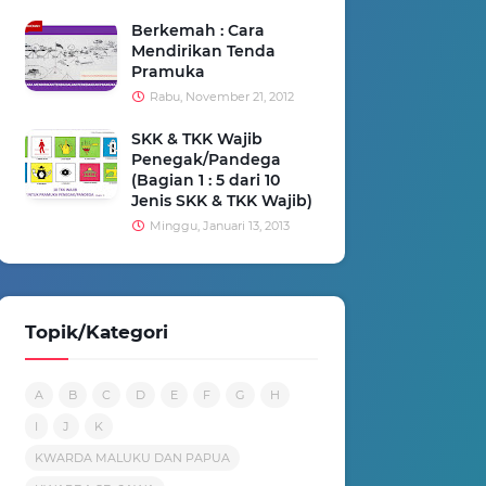
Berkemah : Cara
Mendirikan Tenda
Pramuka
Rabu, November 21, 2012
SKK & TKK Wajib
Penegak/Pandega
(Bagian 1 : 5 dari 10
Jenis SKK & TKK Wajib)
Minggu, Januari 13, 2013
Topik/Kategori
A
B
C
D
E
F
G
H
I
J
K
KWARDA MALUKU DAN PAPUA