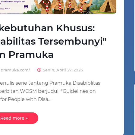
kebutuhan Khusus:
bilitas Tersembunyi"
m Pramuka
iapramuka.com/
Senin, April 27, 2026
ulis serie tentang Pramuka Disabiblitas
erbitan WOSM berjudul "Guidelines on
for People with Disa…
Read more »