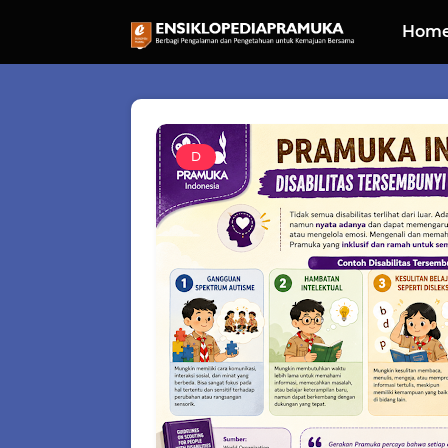
Hom
D