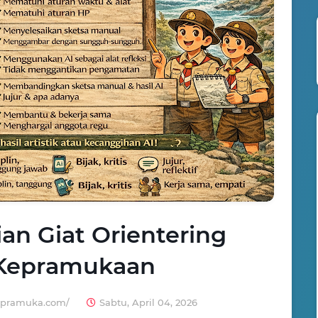
ian Giat Orientering
Kepramukaan
apramuka.com/
Sabtu, April 04, 2026