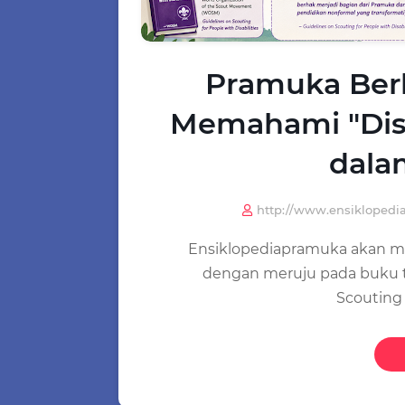
Pramuka Ber
Memahami "Disa
dala
http://www.ensikloped
Ensiklopediapramuka akan men
dengan meruju pada buku t
Scouting 