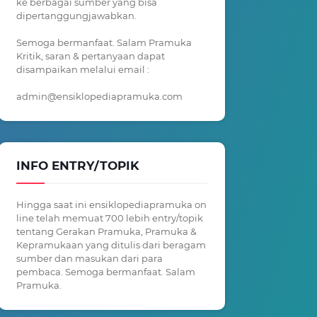
ke berbagai sumber yang bisa
dipertanggungjawabkan.
Semoga bermanfaat. Salam Pramuka
Kritik, saran & pertanyaan dapat
disampaikan melalui email :
admin@ensiklopediapramuka.com
INFO ENTRY/TOPIK
Hingga saat ini ensiklopediapramuka on
line telah memuat 700 lebih entry/topik
tentang Gerakan Pramuka, Pramuka &
Kepramukaan yang ditulis dari beragam
sumber dan masukan dari para
pembaca. Semoga bermanfaat. Salam
Pramuka.