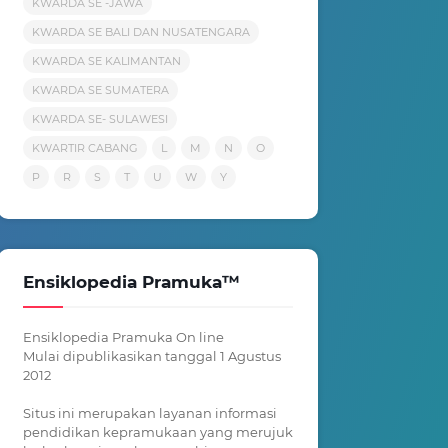
KWARDA SE -JAWA
KWARDA SE BALI DAN NUSATENGARA
KWARDA SE KALIMANTAN
KWARDA SE SUMATERA
KWARDA SE- SULAWESI
KWARTIR CABANG
L
M
N
O
P
R
S
T
U
W
Y
Ensiklopedia Pramuka™
Ensiklopedia Pramuka On line
Mulai dipublikasikan tanggal 1 Agustus
2012
Situs ini merupakan layanan informasi
pendidikan kepramukaan yang merujuk