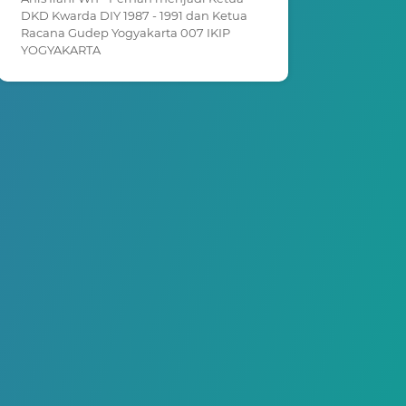
DKD Kwarda DIY 1987 - 1991 dan Ketua
Racana Gudep Yogyakarta 007 IKIP
YOGYAKARTA