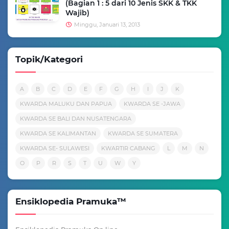
(Bagian 1 : 5 dari 10 Jenis SKK & TKK
Wajib)
Minggu, Januari 13, 2013
Topik/Kategori
A
B
C
D
E
F
G
H
I
J
K
KWARDA MALUKU DAN PAPUA
KWARDA SE -JAWA
KWARDA SE BALI DAN NUSATENGARA
KWARDA SE KALIMANTAN
KWARDA SE SUMATERA
KWARDA SE- SULAWESI
KWARTIR CABANG
L
M
N
O
P
R
S
T
U
W
Y
Ensiklopedia Pramuka™