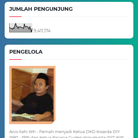
JUMLAH PENGUNJUNG
9,411,174
PENGELOLA
Anis Ilahi Wh - Pernah menjadi Ketua DKD Kwarda DIY
1987 - 1991 dan Ketua Racana Gudep Yogyakarta 007 IKIP