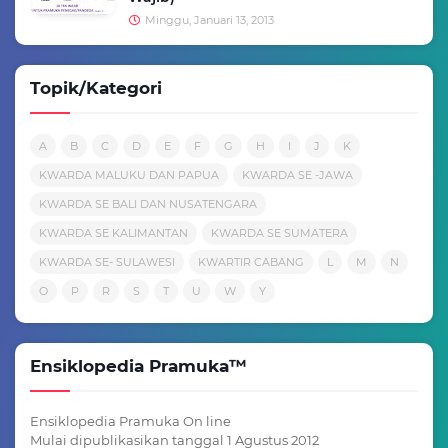
Minggu, Januari 13, 2013
Topik/Kategori
A
B
C
D
E
F
G
H
I
J
K
KWARDA MALUKU DAN PAPUA
KWARDA SE -JAWA
KWARDA SE BALI DAN NUSATENGARA
KWARDA SE KALIMANTAN
KWARDA SE SUMATERA
KWARDA SE- SULAWESI
KWARTIR CABANG
L
M
N
O
P
R
S
T
U
W
Y
Ensiklopedia Pramuka™
Ensiklopedia Pramuka On line
Mulai dipublikasikan tanggal 1 Agustus 2012