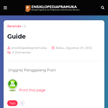
Beranda
G
Guide
ensiklopediapramuka
Rabu, Agustus 01, 2012
0 Komentar
(inggris) Penggalang Putri
Print this page
Tags
G