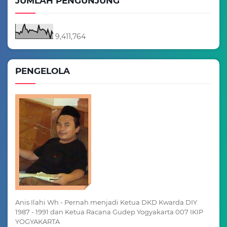
JUMLAH PENGUNJUNG
9,411,764
PENGELOLA
Anis Ilahi Wh - Pernah menjadi Ketua DKD Kwarda DIY
1987 - 1991 dan Ketua Racana Gudep Yogyakarta 007 IKIP
YOGYAKARTA