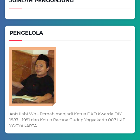
JUMLAH PENGUNJUNG
PENGELOLA
Anis Ilahi Wh - Pernah menjadi Ketua DKD Kwarda DIY
1987 - 1991 dan Ketua Racana Gudep Yogyakarta 007 IKIP
YOGYAKARTA