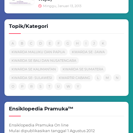
Minggu, Januari 13, 2013
Topik/Kategori
A
B
C
D
E
F
G
H
I
J
K
KWARDA MALUKU DAN PAPUA
KWARDA SE -JAWA
KWARDA SE BALI DAN NUSATENGARA
KWARDA SE KALIMANTAN
KWARDA SE SUMATERA
KWARDA SE- SULAWESI
KWARTIR CABANG
L
M
N
O
P
R
S
T
U
W
Y
Ensiklopedia Pramuka™
Ensiklopedia Pramuka On line
Mulai dipublikasikan tanggal 1 Agustus 2012