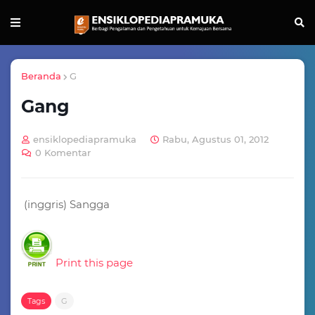
Beranda
G
Gang
ensiklopediapramuka
Rabu, Agustus 01, 2012
0 Komentar
(inggris) Sangga
Print this page
Tags
G