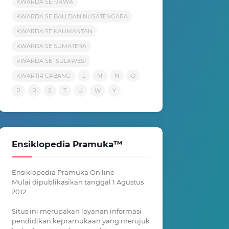
KWARDA SE -JAWA
KWARDA SE BALI DAN NUSATENGARA
KWARDA SE KALIMANTAN
KWARDA SE SUMATERA
KWARDA SE- SULAWESI
KWARTIR CABANG
L
M
N
O
P
R
S
T
U
W
Y
Ensiklopedia Pramuka™
Ensiklopedia Pramuka On line
Mulai dipublikasikan tanggal 1 Agustus
2012
Situs ini merupakan layanan informasi
pendidikan kepramukaan yang merujuk