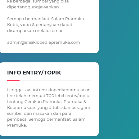
ke berbagai sumber yang bisa
dipertanggungjawabkan.
Semoga bermanfaat. Salam Pramuka
Kritik, saran & pertanyaan dapat
disampaikan melalui email :
admin@ensiklopediapramuka.com
INFO ENTRY/TOPIK
Hingga saat ini ensiklopediapramuka on
line telah memuat 700 lebih entry/topik
tentang Gerakan Pramuka, Pramuka &
Kepramukaan yang ditulis dari beragam
sumber dan masukan dari para
pembaca. Semoga bermanfaat. Salam
Pramuka.