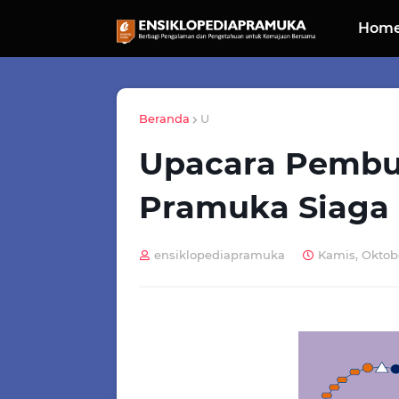
Hom
Beranda
U
Upacara Pembu
Pramuka Siaga
ensiklopediapramuka
Kamis, Oktobe