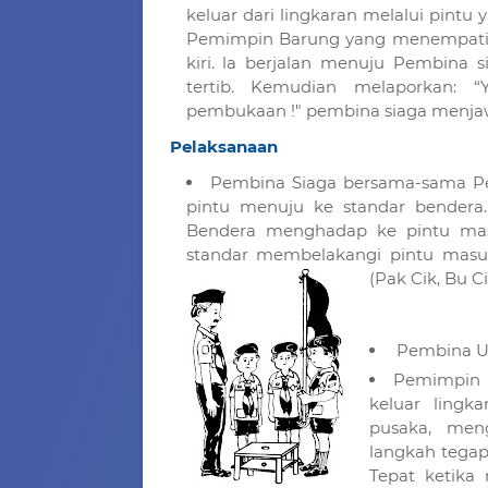
keluar dari lingkaran melalui pint
Pemimpin Barung yang menempati 
kiri. la berjalan menuju Pembina 
tertib. Kemudian melaporkan: “
pembukaan !" pembina siaga menjawa
Pelaksanaan
Pembina Siaga bersama-sama Pe
pintu menuju ke standar bendera.
Bendera menghadap ke pintu mas
standar membelakangi pintu mas
(Pak Cik, Bu C
Pembina Upa
Pemimpin u
keluar ling
pusaka, men
langkah tegap
Tepat ketika