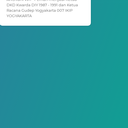
DKD Kwarda DIY 1987 - 1991 dan Ketua
Racana Gudep Yogyakarta 007 IKIP
YOGYAKARTA