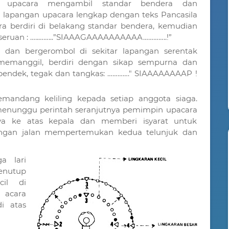
in upacara mengambil standar bendera dan
lapangan upacara lengkap dengan teks Pancasila
 berdiri di belakang standar bendera, kemudian
seruan : …..……...”SIAAAGAAAAAAAAAA…………..!”
r dan bergerombol di sekitar lapangan serentak
emanggil, berdiri dengan sikap sempurna dan
endek, tegak dan tangkas: …………." SIAAAAAAAAP !
andang keliling kepada setiap anggota siaga.
menunggu perintah seranjutnya pemimpin upacara
a ke atas kepala dan memberi isyarat untuk
dengan jalan mempertemukan kedua telunjuk dan
ga lari
enutup
cil di
acara
i atas