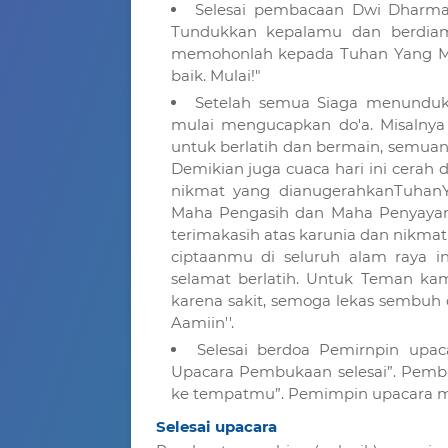
Selesai pembacaan Dwi Dharma 
Tundukkan kepalamu dan berdiam
memohonlah kepada Tuhan Yang Maha
baik. Mulai!"
Setelah semua Siaga menundu
mulai mengucapkan do'a. Misalnya 
untuk berlatih dan bermain, semuany
Demikian juga cuaca hari ini cerah 
nikmat yang dianugerahkanTuhan
Maha Pengasih dan Maha Penyayang.
terimakasih atas karunia dan nikmat
ciptaanmu di seluruh alam raya in
selamat berlatih. Untuk Teman kam
karena sakit, semoga lekas sembuh
Aamiin''.
Selesai berdoa Pemirnpin upa
Upacara Pembukaan selesai”. Pembi
ke tempatmu”. Pemimpin upacara m
Selesai upacara