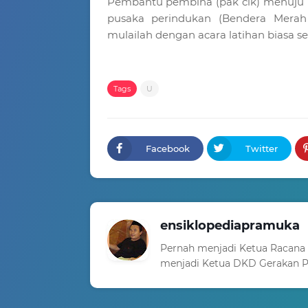
Pembantu pembina (pak cik) menuju 
pusaka perindukan (Bendera Merah
mulailah dengan acara latihan biasa s
Tags
U
Facebook
Twitter
ensiklopediapramuka
Pernah menjadi Ketua Racana
menjadi Ketua DKD Gerakan P