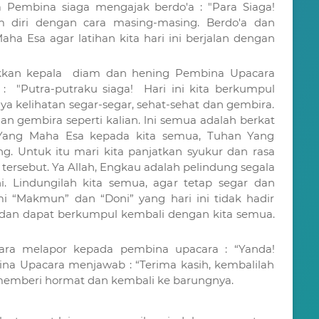
Pembina siaga mengajak berdo'a : "Para Siaga!
 diri dengan cara masing-masing. Berdo'a dan
 Esa agar latihan kita hari ini berjalan dengan
kkan kepala diam dan hening Pembina Upacara
: "Putra-putraku siaga! Hari ini kita berkumpul
a kelihatan segar-segar, sehat-sehat dan gembira.
dan gembira seperti kalian. lni semua adalah berkat
Yang Maha Esa kepada kita semua, Tuhan Yang
 Untuk itu mari kita panjatkan syukur dan rasa
 tersebut. Ya Allah, Engkau adalah pelindung segala
i. Lindungilah kita semua, agar tetap segar dan
i “Makmun” dan “Doni” yang hari ini tidak hadir
 dan dapat berkumpul kembali dengan kita semua.
cara melapor kepada pembina upacara : “Yanda!
na Upacara menjawab : “Terima kasih, kembalilah
emberi hormat dan kembali ke barungnya.