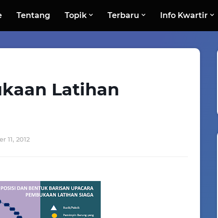
e
Tentang
Topik
Terbaru
Info Kwartir
kaan Latihan
r 11, 2012