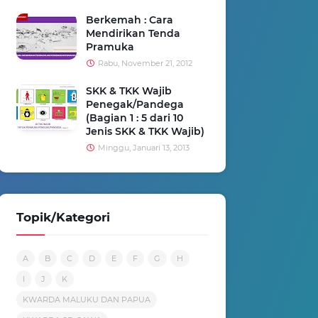
Berkemah : Cara
Mendirikan Tenda
Pramuka
Rabu, November 21, 2012
SKK & TKK Wajib
Penegak/Pandega
(Bagian 1 : 5 dari 10
Jenis SKK & TKK Wajib)
Minggu, Januari 13, 2013
Topik/Kategori
A
B
C
D
E
F
G
H
I
J
K
KWARDA MALUKU DAN PAPUA