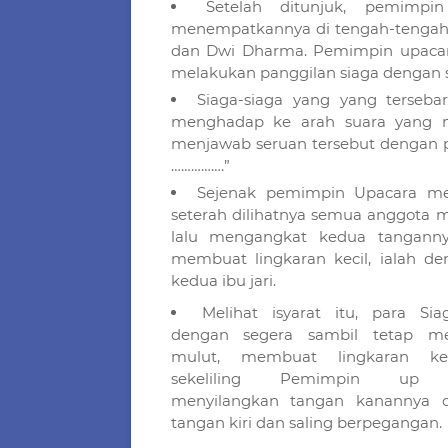
Setelah ditunjuk, pemimp
menempatkannya di tengah-tengah 
dan Dwi Dharma. Pemimpin upacara
melakukan panggilan siaga dengan 
Siaga-siaga yang yang terseba
menghadap ke arah suara yang m
menjawab seruan tersebut dengan p
…………….”
Sejenak pemimpin Upacara mem
seterah dilihatnya semua anggota 
lalu mengangkat kedua tanganny
membuat lingkaran kecil, ialah 
kedua ibu jari.
Melihat isyarat itu, para Sia
dengan segera sambil tetap m
mulut, membuat lingkaran ke
sekeliling Pemimpin up 
menyilangkan tangan kanannya d
tangan kiri dan saling berpegangan.