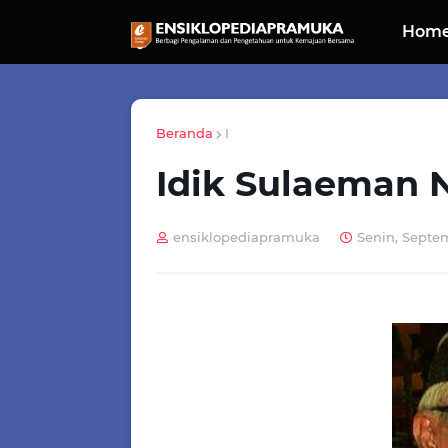
Hom
Beranda
I
Idik Sulaeman 
ensiklopediapramuka
Senin, Septe