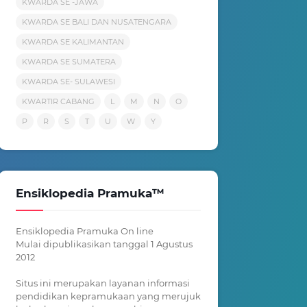
KWARDA SE -JAWA
KWARDA SE BALI DAN NUSATENGARA
KWARDA SE KALIMANTAN
KWARDA SE SUMATERA
KWARDA SE- SULAWESI
KWARTIR CABANG
L
M
N
O
P
R
S
T
U
W
Y
Ensiklopedia Pramuka™
Ensiklopedia Pramuka On line
Mulai dipublikasikan tanggal 1 Agustus
2012
Situs ini merupakan layanan informasi
pendidikan kepramukaan yang merujuk