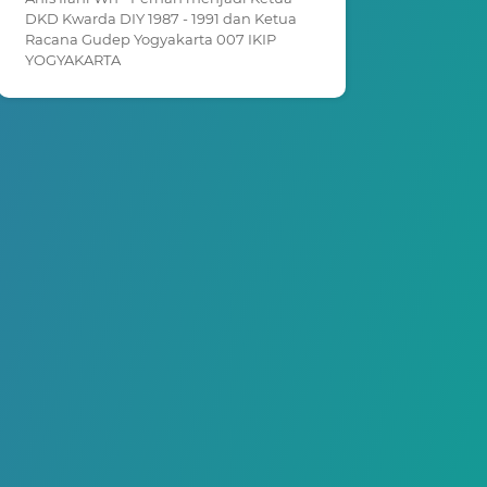
DKD Kwarda DIY 1987 - 1991 dan Ketua
Racana Gudep Yogyakarta 007 IKIP
YOGYAKARTA