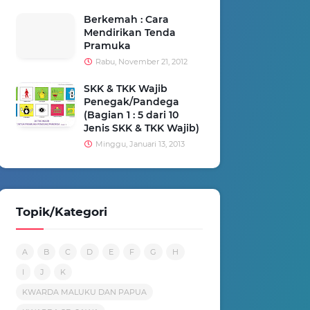
Berkemah : Cara
Mendirikan Tenda
Pramuka
Rabu, November 21, 2012
SKK & TKK Wajib
Penegak/Pandega
(Bagian 1 : 5 dari 10
Jenis SKK & TKK Wajib)
Minggu, Januari 13, 2013
Topik/Kategori
A
B
C
D
E
F
G
H
I
J
K
KWARDA MALUKU DAN PAPUA