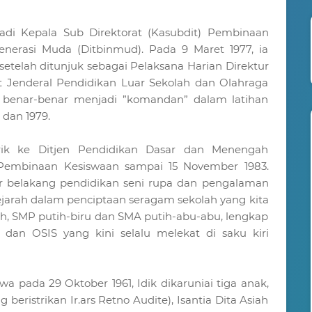
jadi Kepala Sub Direktorat (Kasubdit) Pembinaan
enerasi Muda (Ditbinmud). Pada 9 Maret 1977, ia
etelah ditunjuk sebagai Pelaksana Harian Direktur
t Jenderal Pendidikan Luar Sekolah dan Olahraga
a benar-benar menjadi ”komandan” dalam latihan
 dan 1979.
rik ke Ditjen Pendidikan Dasar dan Menengah
Pembinaan Kesiswaan sampai 15 November 1983.
ar belakang pendidikan seni rupa dan pengalaman
 sejarah dalam penciptaan seragam sekolah yang kita
h, SMP putih-biru dan SMA putih-abu-abu, lengkap
dan OSIS yang kini selalu melekat di saku kiri
 pada 29 Oktober 1961, Idik dikaruniai tiga anak,
 beristrikan Ir.ars Retno Audite), Isantia Dita Asiah