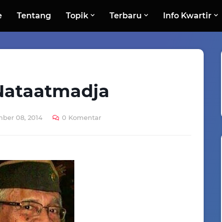
e
Tentang
Topik
Terbaru
Info Kwartir
Nataatmadja
mber 08, 2014
0 Komentar