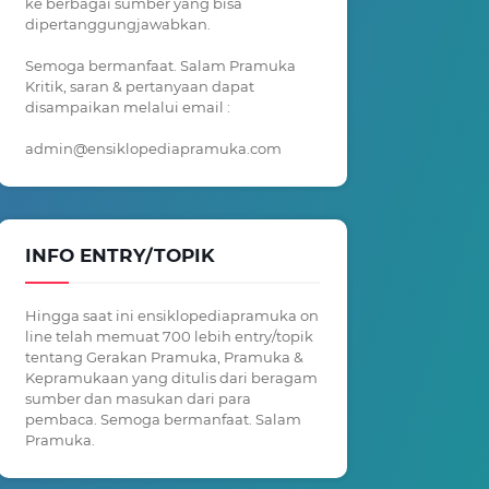
ke berbagai sumber yang bisa
dipertanggungjawabkan.
Semoga bermanfaat. Salam Pramuka
Kritik, saran & pertanyaan dapat
disampaikan melalui email :
admin@ensiklopediapramuka.com
INFO ENTRY/TOPIK
Hingga saat ini ensiklopediapramuka on
line telah memuat 700 lebih entry/topik
tentang Gerakan Pramuka, Pramuka &
Kepramukaan yang ditulis dari beragam
sumber dan masukan dari para
pembaca. Semoga bermanfaat. Salam
Pramuka.