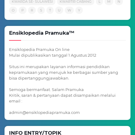
KWARDA SE- SULAWESI
KWARTIR CABANG
L
M
N
O
P
R
S
T
U
W
Y
Ensiklopedia Pramuka™
Ensiklopedia Pramuka On line
Mulai dipublikasikan tanggal 1 Agustus 2012
Situs ini merupakan layanan informasi pendidikan
kepramukaan yang merujuk ke berbagai sumber yang
bisa dipertanggungjawabkan.
Semoga bermanfaat. Salam Pramuka
Kritik, saran & pertanyaan dapat disampaikan melalui
email :
admin@ensiklopediapramuka.com
INFO ENTRY/TOPIK