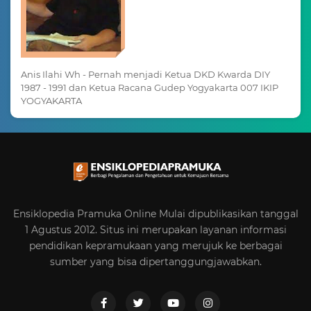
Anis Ilahi Wh - Pernah menjadi Ketua DKD Kwarda DIY
1987 - 1991 dan Ketua Racana Gudep Yogyakarta 007 IKIP
YOGYAKARTA
Ensiklopedia Pramuka Online Mulai dipublikasikan tanggal
1 Agustus 2012. Situs ini merupakan layanan informasi
pendidikan kepramukaan yang merujuk ke berbagai
sumber yang bisa dipertanggungjawabkan.