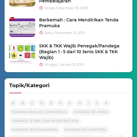
Pembelajaran
Selasa, Desember 30, 2025
Berkemah : Cara Mendirikan Tenda
Pramuka
Rabu, November 21, 2012
SKK & TKK Wajib Penegak/Pandega
(Bagian 1 : 5 dari 10 Jenis SKK & TKK
Wajib)
Minggu, Januari 13, 2013
Topik/Kategori
A
B
C
D
E
F
G
H
I
J
K
KWARDA MALUKU DAN PAPUA
KWARDA SE -JAWA
KWARDA SE BALI DAN NUSATENGARA
KWARDA SE KALIMANTAN
KWARDA SE SUMATERA