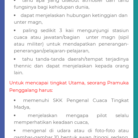
tahu apa yang disebut atmosfer dan tahu
fungsinya bagi kehidupan dunia,
dapat menjelaskan hubungan ketinggian dan
unter magn,
paling sedikit 3 kaii mengunjungi stasiun
cuaca atau jawatan/bagian unter magn (sipil
atau militer) untuk mendapatkan penerangan-
penerangan/pelajaran-pelajaran,
tahu tanda-tanda daerah/tempat terjadinya
thennic dan dapat menjelaskan kepada orang
lain.
Untuk mencapai tingkat Utama, seorang Pramuka
Penggalang harus:
memenuhi SKK Pengenal Cuaca Tingkat
Madya,
menjelaskan mengapa pilot selalu
memperhatikan keadaan cuaca,
mengenal di udara atau di foto-foto atau
gambar-gambar 10 bentuk awan (tinggi, sedang,