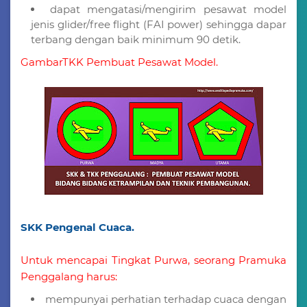
dapat mengatasi/mengirim pesawat model
jenis glider/free flight (FAI power) sehingga dapar
terbang dengan baik minimum 90 detik.
GambarTKK Pembuat Pesawat Model.
SKK Pengenal Cuaca.
Untuk mencapai Tingkat Purwa, seorang Pramuka
Penggalang harus:
mempunyai perhatian terhadap cuaca dengan