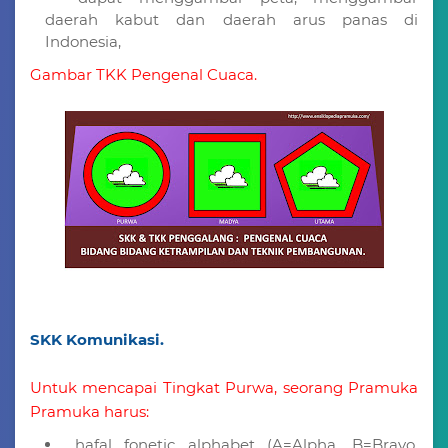
daerah kabut dan daerah arus panas di
Indonesia,
Gambar TKK Pengenal Cuaca.
SKK Komunikasi.
Untuk mencapai Tingkat Purwa, seorang Pramuka
Pramuka harus:
hafal fonetic alphabet (A=Alpha, B=Bravo,