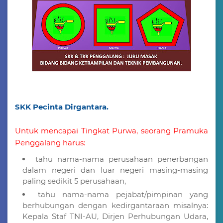
SKK Pecinta Dirgantara.
Untuk mencapai Tingkat Purwa, seorang Pramuka
Penggalang harus:
tahu nama-nama perusahaan penerbangan
dalam negeri dan luar negeri masing-masing
paling sedikit 5 perusahaan,
tahu nama-nama pejabat/pimpinan yang
berhubungan dengan kedirgantaraan misalnya:
Kepala Staf TNI-AU, Dirjen Perhubungan Udara,