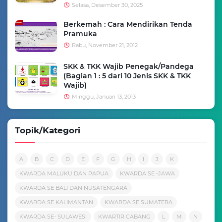
Selasa, Desember 30, 2025
Berkemah : Cara Mendirikan Tenda
Pramuka
Rabu, November 21, 2012
SKK & TKK Wajib Penegak/Pandega
(Bagian 1 : 5 dari 10 Jenis SKK & TKK
Wajib)
Minggu, Januari 13, 2013
Topik/Kategori
A
B
C
D
E
F
G
H
I
J
K
KWARDA MALUKU DAN PAPUA
KWARDA SE -JAWA
KWARDA SE BALI DAN NUSATENGARA
KWARDA SE KALIMANTAN
KWARDA SE SUMATERA
KWARDA SE- SULAWESI
KWARTIR CABANG
L
M
N