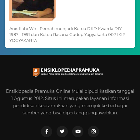
Anis Ilahi Wh - Pernah menjadi Ketua DKD Kwarda DIY
1987 - 1991 dan Ketua Racana Gudep Yogyakarta 007 IKIP
YOGYAKARTA
Ensiklopedia Pramuka Online Mulai dipublikasikan tanggal
1 Agustus 2012. Situs ini merupakan layanan informasi
pendidikan kepramukaan yang merujuk ke berbagai
sumber yang bisa dipertanggungjawabkan.