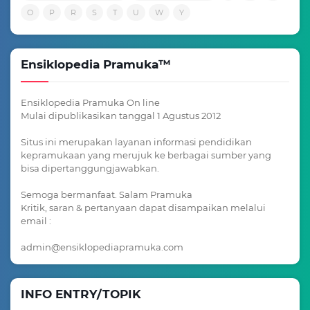
O
P
R
S
T
U
W
Y
Ensiklopedia Pramuka™
Ensiklopedia Pramuka On line
Mulai dipublikasikan tanggal 1 Agustus 2012
Situs ini merupakan layanan informasi pendidikan
kepramukaan yang merujuk ke berbagai sumber yang
bisa dipertanggungjawabkan.
Semoga bermanfaat. Salam Pramuka
Kritik, saran & pertanyaan dapat disampaikan melalui
email :
admin@ensiklopediapramuka.com
INFO ENTRY/TOPIK