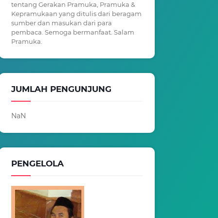
tentang Gerakan Pramuka, Pramuka &
Kepramukaan yang ditulis dari beragam
sumber dan masukan dari para
pembaca. Semoga bermanfaat. Salam
Pramuka.
JUMLAH PENGUNJUNG
NaN
PENGELOLA