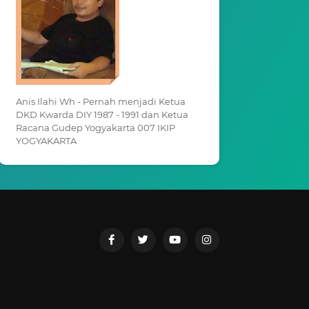
Anis Ilahi Wh - Pernah menjadi Ketua
DKD Kwarda DIY 1987 - 1991 dan Ketua
Racana Gudep Yogyakarta 007 IKIP
YOGYAKARTA