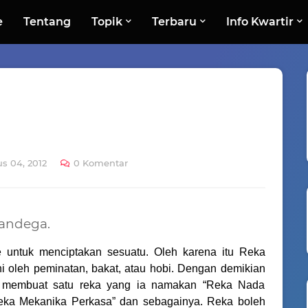
e
Tentang
Topik
Terbaru
Info Kwartir
s 04, 2012
0 Komentar
Pandega.
 untuk menciptakan sesuatu. Oleh karena itu Reka
uhi oleh peminatan, bakat, atau hobi. Dengan demikian
k membuat satu reka yang ia namakan “Reka Nada
eka Mekanika Perkasa” dan sebagainya. Reka boleh