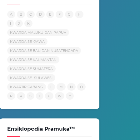
A
B
C
D
E
F
G
H
I
J
K
KWARDA MALUKU DAN PAPUA
KWARDA SE -JAWA
KWARDA SE BALI DAN NUSATENGARA
KWARDA SE KALIMANTAN
KWARDA SE SUMATERA
KWARDA SE- SULAWESI
KWARTIR CABANG
L
M
N
O
P
R
S
T
U
W
Y
Ensiklopedia Pramuka™