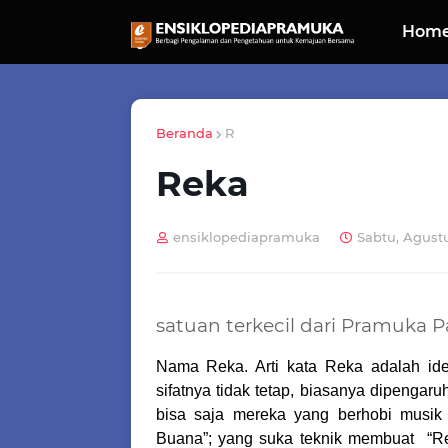
Hom
Beranda
R
Reka
ensiklopediapramuka
Sabtu, Agustu
satuan terkecil dari Pramuka 
Nama Reka. Arti kata Reka adalah ide
sifatnya tidak tetap, biasanya dipengar
bisa saja mereka yang berhobi musi
Buana”; yang suka teknik membuat
“R