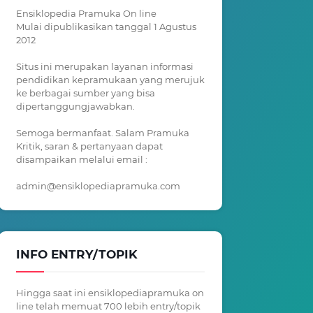
Ensiklopedia Pramuka On line
Mulai dipublikasikan tanggal 1 Agustus
2012
Situs ini merupakan layanan informasi
pendidikan kepramukaan yang merujuk
ke berbagai sumber yang bisa
dipertanggungjawabkan.
Semoga bermanfaat. Salam Pramuka
Kritik, saran & pertanyaan dapat
disampaikan melalui email :
admin@ensiklopediapramuka.com
INFO ENTRY/TOPIK
Hingga saat ini ensiklopediapramuka on
line telah memuat 700 lebih entry/topik