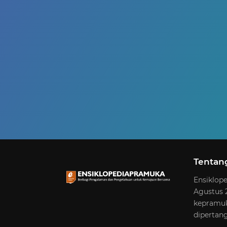
Tentan
Ensiklope
Agustus 2
kepramuk
dipertan