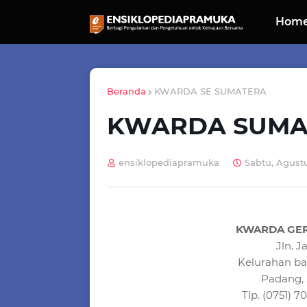
Hom
Beranda
KWARDA SE SUMATERA
KWARDA SUMA
ensiklopediapramuka
Sabtu, Agustu
KWARDA GE
Jln.
Ja
Kelurahan ba
Padang
,
Tlp. (0751) 7