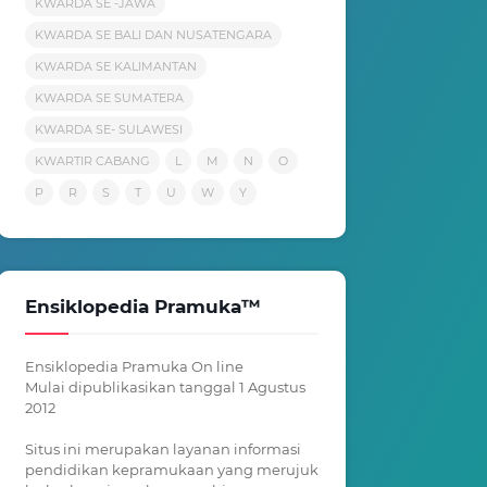
KWARDA SE -JAWA
KWARDA SE BALI DAN NUSATENGARA
KWARDA SE KALIMANTAN
KWARDA SE SUMATERA
KWARDA SE- SULAWESI
KWARTIR CABANG
L
M
N
O
P
R
S
T
U
W
Y
Ensiklopedia Pramuka™
Ensiklopedia Pramuka On line
Mulai dipublikasikan tanggal 1 Agustus
2012
Situs ini merupakan layanan informasi
pendidikan kepramukaan yang merujuk