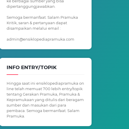
ke berbagai sumber yang bisa
dipertanggungjawabkan.
Semoga bermanfaat. Salam Pramuka
Kritik, saran & pertanyaan dapat
disampaikan melalui email :
admin@ensiklopediapramuka.com
INFO ENTRY/TOPIK
Hingga saat ini ensiklopediapramuka on
line telah memuat 700 lebih entry/topik
tentang Gerakan Pramuka, Pramuka &
Kepramukaan yang ditulis dari beragam
sumber dan masukan dari para
pembaca. Semoga bermanfaat. Salam
Pramuka.