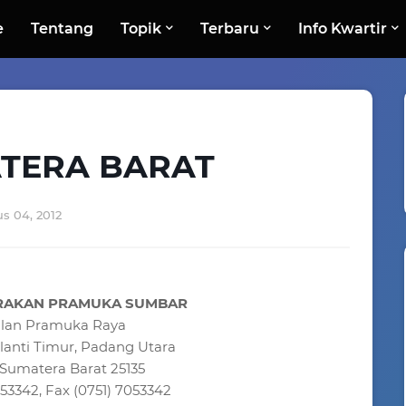
e
Tentang
Topik
Terbaru
Info Kwartir
TERA BARAT
s 04, 2012
RAKAN PRAMUKA SUMBAR
lan Pramuka Raya
lanti Timur, Padang Utara
 Sumatera Barat 25135
053342, Fax (0751) 7053342