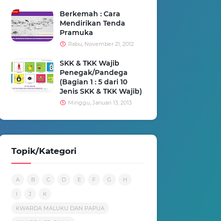
Berkemah : Cara
Mendirikan Tenda
Pramuka
Rabu, November 21, 2012
SKK & TKK Wajib
Penegak/Pandega
(Bagian 1 : 5 dari 10
Jenis SKK & TKK Wajib)
Minggu, Januari 13, 2013
Topik/Kategori
A
B
C
D
E
F
G
H
I
J
K
KWARDA MALUKU DAN PAPUA