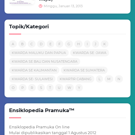
Minggu, Januari 13, 2013
Topik/Kategori
A
B
C
D
E
F
G
H
I
J
K
KWARDA MALUKU DAN PAPUA
KWARDA SE -JAWA
KWARDA SE BALI DAN NUSATENGARA
KWARDA SE KALIMANTAN
KWARDA SE SUMATERA
KWARDA SE- SULAWESI
KWARTIR CABANG
L
M
N
O
P
R
S
T
U
W
Y
Ensiklopedia Pramuka™
Ensiklopedia Pramuka On line
Mulai dipublikasikan tanggal 1 Agustus 2012