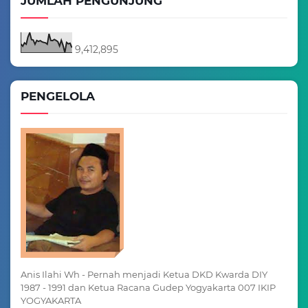
JUMLAH PENGUNJUNG
9,412,895
PENGELOLA
Anis Ilahi Wh - Pernah menjadi Ketua DKD Kwarda DIY
1987 - 1991 dan Ketua Racana Gudep Yogyakarta 007 IKIP
YOGYAKARTA