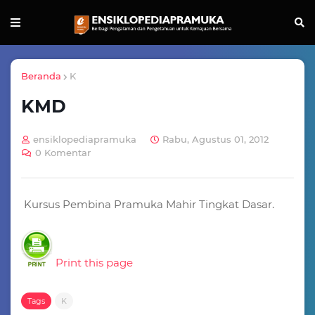
Beranda
K
KMD
ensiklopediapramuka
Rabu, Agustus 01, 2012
0 Komentar
Kursus Pembina Pramuka Mahir Tingkat Dasar.
Print this page
Tags
K