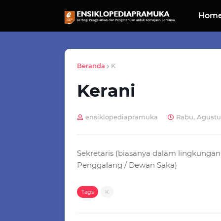
Hom
Beranda
K
Kerani
ensiklopediapramuka
Rabu, Agustus
Sekretaris (biasanya dalam lingkung
Penggalang / Dewan Saka)
Tags
K