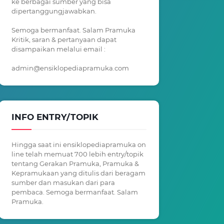
ke berbagai sumber yang bisa
dipertanggungjawabkan.
Semoga bermanfaat. Salam Pramuka
Kritik, saran & pertanyaan dapat
disampaikan melalui email :
admin@ensiklopediapramuka.com
INFO ENTRY/TOPIK
Hingga saat ini ensiklopediapramuka on
line telah memuat 700 lebih entry/topik
tentang Gerakan Pramuka, Pramuka &
Kepramukaan yang ditulis dari beragam
sumber dan masukan dari para
pembaca. Semoga bermanfaat. Salam
Pramuka.