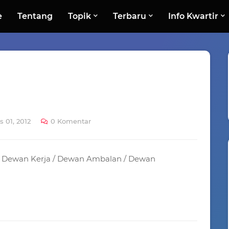
e
Tentang
Topik
Terbaru
Info Kwartir
 01, 2012
0 Komentar
an Dewan Kerja / Dewan Ambalan / Dewan