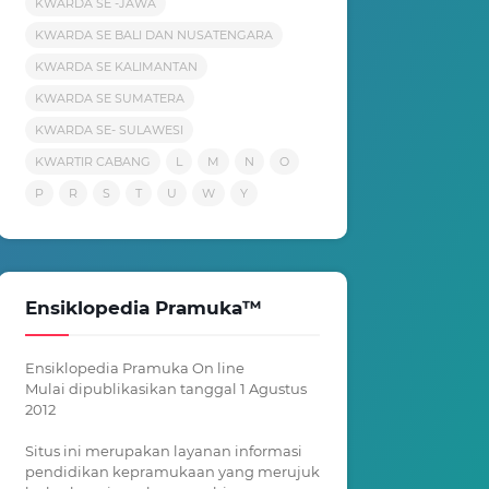
KWARDA SE -JAWA
KWARDA SE BALI DAN NUSATENGARA
KWARDA SE KALIMANTAN
KWARDA SE SUMATERA
KWARDA SE- SULAWESI
KWARTIR CABANG
L
M
N
O
P
R
S
T
U
W
Y
Ensiklopedia Pramuka™
Ensiklopedia Pramuka On line
Mulai dipublikasikan tanggal 1 Agustus
2012
Situs ini merupakan layanan informasi
pendidikan kepramukaan yang merujuk