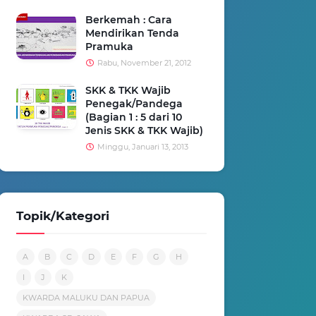
Berkemah : Cara
Mendirikan Tenda
Pramuka
Rabu, November 21, 2012
SKK & TKK Wajib
Penegak/Pandega
(Bagian 1 : 5 dari 10
Jenis SKK & TKK Wajib)
Minggu, Januari 13, 2013
Topik/Kategori
A
B
C
D
E
F
G
H
I
J
K
KWARDA MALUKU DAN PAPUA