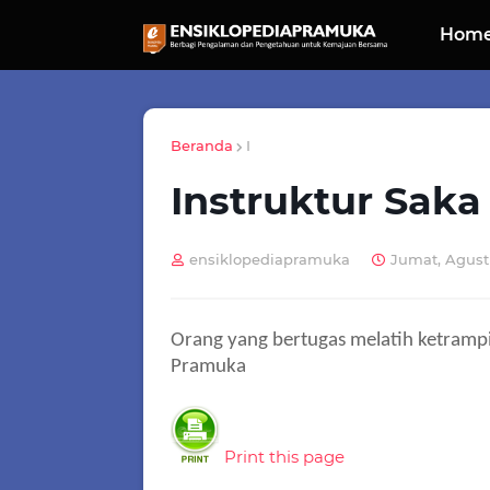
Hom
Beranda
I
Instruktur Saka
ensiklopediapramuka
Jumat, Agustu
Orang yang bertugas melatih ketrampi
Pramuka
Print this page