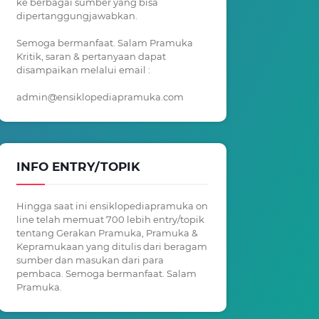
ke berbagai sumber yang bisa
dipertanggungjawabkan.
Semoga bermanfaat. Salam Pramuka
Kritik, saran & pertanyaan dapat
disampaikan melalui email :
admin@ensiklopediapramuka.com
INFO ENTRY/TOPIK
Hingga saat ini ensiklopediapramuka on
line telah memuat 700 lebih entry/topik
tentang Gerakan Pramuka, Pramuka &
Kepramukaan yang ditulis dari beragam
sumber dan masukan dari para
pembaca. Semoga bermanfaat. Salam
Pramuka.