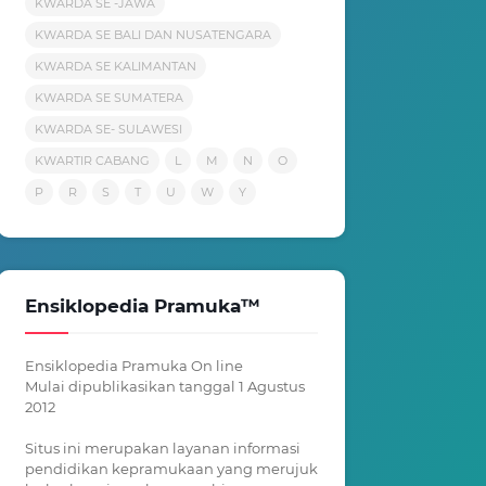
KWARDA SE -JAWA
KWARDA SE BALI DAN NUSATENGARA
KWARDA SE KALIMANTAN
KWARDA SE SUMATERA
KWARDA SE- SULAWESI
KWARTIR CABANG
L
M
N
O
P
R
S
T
U
W
Y
Ensiklopedia Pramuka™
Ensiklopedia Pramuka On line
Mulai dipublikasikan tanggal 1 Agustus
2012
Situs ini merupakan layanan informasi
pendidikan kepramukaan yang merujuk