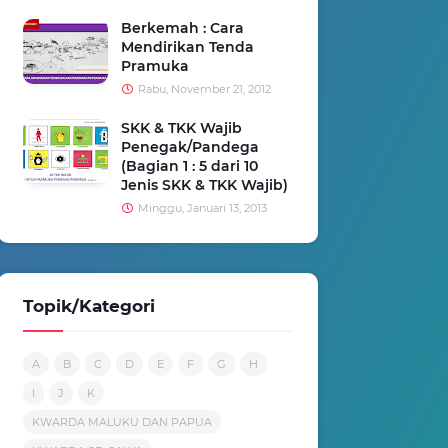
Berkemah : Cara
Mendirikan Tenda
Pramuka
Rabu, November 21, 2012
SKK & TKK Wajib
Penegak/Pandega
(Bagian 1 : 5 dari 10
Jenis SKK & TKK Wajib)
Minggu, Januari 13, 2013
Topik/Kategori
A
B
C
D
E
F
G
H
I
J
K
KWARDA MALUKU DAN PAPUA