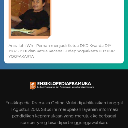
Anis Ilahi Wh - Pernah menjadi Ketua DKD Kwarda DIY
1987 - 1991 dan Ketua Racana Gudep Yogyakarta 007 IKIP
YOGYAKARTA
Ensiklopedia Pramuka Online Mulai dipublikasikan tanggal
1 Agustus 2012. Situs ini merupakan layanan informasi
pendidikan kepramukaan yang merujuk ke berbagai
sumber yang bisa dipertanggungjawabkan.