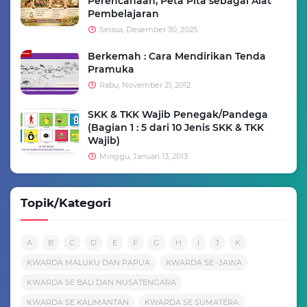
Perencanaan, Peta Pita sebagai Alat
Pembelajaran
Selasa, Desember 30, 2025
Berkemah : Cara Mendirikan Tenda
Pramuka
Rabu, November 21, 2012
SKK & TKK Wajib Penegak/Pandega
(Bagian 1 : 5 dari 10 Jenis SKK & TKK
Wajib)
Minggu, Januari 13, 2013
Topik/Kategori
A
B
C
D
E
F
G
H
I
J
K
KWARDA MALUKU DAN PAPUA
KWARDA SE -JAWA
KWARDA SE BALI DAN NUSATENGARA
KWARDA SE KALIMANTAN
KWARDA SE SUMATERA