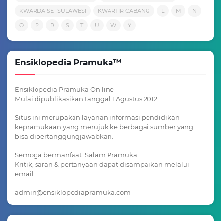
KWARDA SE- SULAWESI
KWARTIR CABANG
L
M
N
O
P
R
S
T
U
W
Y
Ensiklopedia Pramuka™
Ensiklopedia Pramuka On line
Mulai dipublikasikan tanggal 1 Agustus 2012
Situs ini merupakan layanan informasi pendidikan
kepramukaan yang merujuk ke berbagai sumber yang
bisa dipertanggungjawabkan.
Semoga bermanfaat. Salam Pramuka
Kritik, saran & pertanyaan dapat disampaikan melalui
email :
admin@ensiklopediapramuka.com