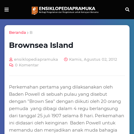
Beranda
B
Brownsea Island
ensiklopediapramuka
Kamis, Agustus 02, 2012
0 Komentar
Perkemahan pertama yang dilaksanakan oleh
Baden Powell di sebuah pulau yang disebut
dengan "Brown Sea" dengan diikuti oleh 20 orang
pemuda yang dibagi dalam 4 regu berlangsung
dari tanggal 25 juli 1907 selama 8 hari. Perkemahan
ini didasari oleh keinginan Baden Powell untuk
memandu dan menjadikan anak muda bahagia