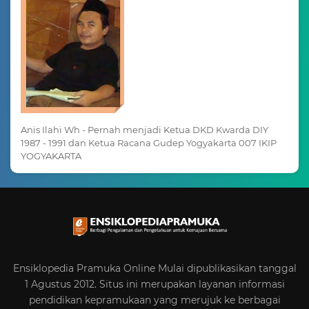
Anis Ilahi Wh - Pernah menjadi Ketua DKD Kwarda DIY
1987 - 1991 dan Ketua Racana Gudep Yogyakarta 007 IKIP
YOGYAKARTA
Ensiklopedia Pramuka Online Mulai dipublikasikan tanggal
1 Agustus 2012. Situs ini merupakan layanan informasi
pendidikan kepramukaan yang merujuk ke berbagai