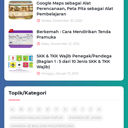
Google Maps sebagai Alat
Perencanaan, Peta Pita sebagai Alat
Pembelajaran
Selasa, Desember 30, 2025
Berkemah : Cara Mendirikan Tenda
Pramuka
Rabu, November 21, 2012
SKK & TKK Wajib Penegak/Pandega
(Bagian 1 : 5 dari 10 Jenis SKK & TKK
Wajib)
Minggu, Januari 13, 2013
Topik/Kategori
A
B
C
D
E
F
G
H
I
J
K
KWARDA MALUKU DAN PAPUA
KWARDA SE -JAWA
KWARDA SE BALI DAN NUSATENGARA