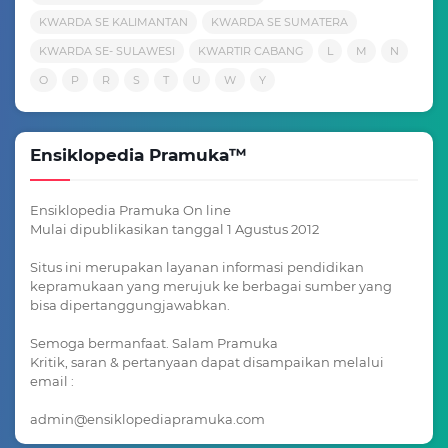
KWARDA SE KALIMANTAN
KWARDA SE SUMATERA
KWARDA SE- SULAWESI
KWARTIR CABANG
L
M
N
O
P
R
S
T
U
W
Y
Ensiklopedia Pramuka™
Ensiklopedia Pramuka On line
Mulai dipublikasikan tanggal 1 Agustus 2012
Situs ini merupakan layanan informasi pendidikan
kepramukaan yang merujuk ke berbagai sumber yang
bisa dipertanggungjawabkan.
Semoga bermanfaat. Salam Pramuka
Kritik, saran & pertanyaan dapat disampaikan melalui
email :
admin@ensiklopediapramuka.com