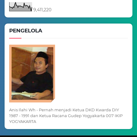
9,411,220
PENGELOLA
Anis Ilahi Wh - Pernah menjadi Ketua DKD Kwarda DIY
1987 - 1991 dan Ketua Racana Gudep Yogyakarta 007 IKIP
YOGYAKARTA