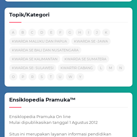
Topik/Kategori
A
B
C
D
E
F
G
H
I
J
K
KWARDA MALUKU DAN PAPUA
KWARDA SE -JAWA
KWARDA SE BALI DAN NUSATENGARA
KWARDA SE KALIMANTAN
KWARDA SE SUMATERA
KWARDA SE- SULAWESI
KWARTIR CABANG
L
M
N
O
P
R
S
T
U
W
Y
Ensiklopedia Pramuka™
Ensiklopedia Pramuka On line
Mulai dipublikasikan tanggal 1 Agustus 2012
Situs ini merupakan layanan informasi pendidikan