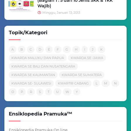
(Bagian 1 : 5 dari 10 Jenis SKK & TKK
Wajib)
Minggu, Januari 13, 2013
Topik/Kategori
A
B
C
D
E
F
G
H
I
J
K
KWARDA MALUKU DAN PAPUA
KWARDA SE -JAWA
KWARDA SE BALI DAN NUSATENGARA
KWARDA SE KALIMANTAN
KWARDA SE SUMATERA
KWARDA SE- SULAWESI
KWARTIR CABANG
L
M
N
O
P
R
S
T
U
W
Y
Ensiklopedia Pramuka™
Ensiklopedia Pramuka On line