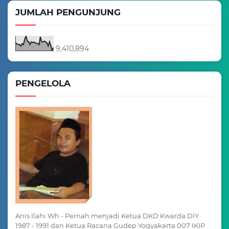
JUMLAH PENGUNJUNG
9,410,894
PENGELOLA
Anis Ilahi Wh - Pernah menjadi Ketua DKD Kwarda DIY
1987 - 1991 dan Ketua Racana Gudep Yogyakarta 007 IKIP