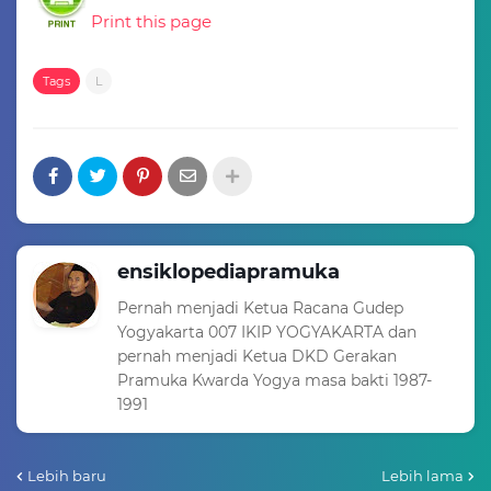
Print this page
Tags
L
ensiklopediapramuka
Pernah menjadi Ketua Racana Gudep
Yogyakarta 007 IKIP YOGYAKARTA dan
pernah menjadi Ketua DKD Gerakan
Pramuka Kwarda Yogya masa bakti 1987-
1991
Lebih baru
Lebih lama