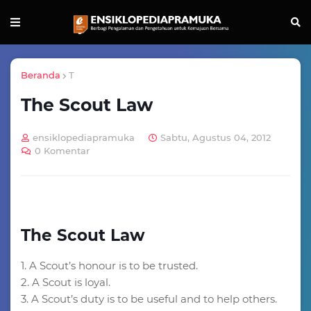
Beranda
T
The Scout Law
ensiklopediapramuka
Sabtu, Agustus 04, 2012
0 Komentar
The Scout Law
1. A Scout’s honour is to be trusted.
2. A Scout is loyal.
3. A Scout’s duty is to be useful and to help others.