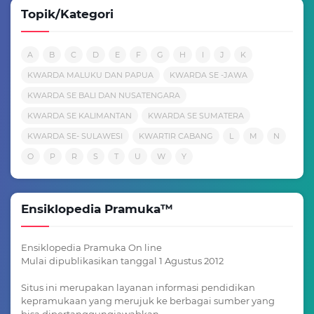
Topik/Kategori
A
B
C
D
E
F
G
H
I
J
K
KWARDA MALUKU DAN PAPUA
KWARDA SE -JAWA
KWARDA SE BALI DAN NUSATENGARA
KWARDA SE KALIMANTAN
KWARDA SE SUMATERA
KWARDA SE- SULAWESI
KWARTIR CABANG
L
M
N
O
P
R
S
T
U
W
Y
Ensiklopedia Pramuka™
Ensiklopedia Pramuka On line
Mulai dipublikasikan tanggal 1 Agustus 2012
Situs ini merupakan layanan informasi pendidikan
kepramukaan yang merujuk ke berbagai sumber yang