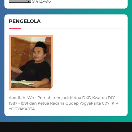
9,412,496
PENGELOLA
Anis Ilahi Wh - Pernah menjadi Ketua DKD Kwarda DIY
1987 - 1991 dan Ketua Racana Gudep Yogyakarta 007 IKIP
YOGYAKARTA