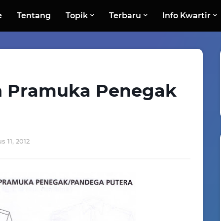
e
Tentang
Topik
Terbaru
Info Kwartir
n Pramuka Penegak
s 11, 2012