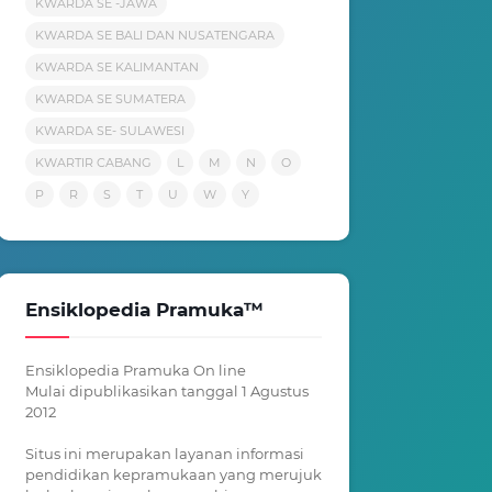
KWARDA SE -JAWA
KWARDA SE BALI DAN NUSATENGARA
KWARDA SE KALIMANTAN
KWARDA SE SUMATERA
KWARDA SE- SULAWESI
KWARTIR CABANG
L
M
N
O
P
R
S
T
U
W
Y
Ensiklopedia Pramuka™
Ensiklopedia Pramuka On line
Mulai dipublikasikan tanggal 1 Agustus
2012
Situs ini merupakan layanan informasi
pendidikan kepramukaan yang merujuk