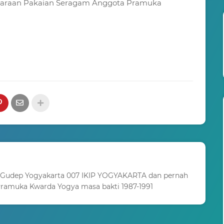
garaan Pakaian Seragam Anggota Pramuka
 Gudep Yogyakarta 007 IKIP YOGYAKARTA dan pernah
ramuka Kwarda Yogya masa bakti 1987-1991