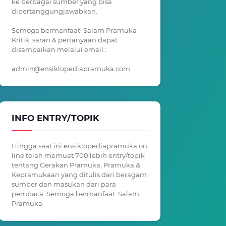
ke berbagai sumber yang bisa
dipertanggungjawabkan.
Semoga bermanfaat. Salam Pramuka
Kritik, saran & pertanyaan dapat
disampaikan melalui email :
admin@ensiklopediapramuka.com
INFO ENTRY/TOPIK
Hingga saat ini ensiklopediapramuka on
line telah memuat 700 lebih entry/topik
tentang Gerakan Pramuka, Pramuka &
Kepramukaan yang ditulis dari beragam
sumber dan masukan dari para
pembaca. Semoga bermanfaat. Salam
Pramuka.