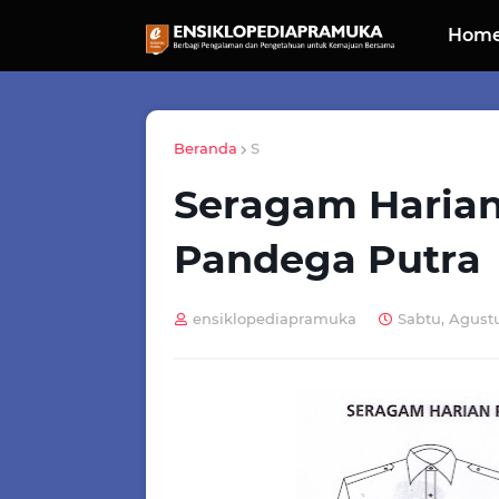
Hom
Beranda
S
Seragam Haria
Pandega Putra
ensiklopediapramuka
Sabtu, Agustu