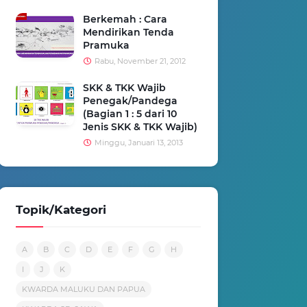
Berkemah : Cara
Mendirikan Tenda
Pramuka
Rabu, November 21, 2012
SKK & TKK Wajib
Penegak/Pandega
(Bagian 1 : 5 dari 10
Jenis SKK & TKK Wajib)
Minggu, Januari 13, 2013
Topik/Kategori
A
B
C
D
E
F
G
H
I
J
K
KWARDA MALUKU DAN PAPUA