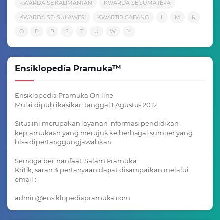
KWARDA SE KALIMANTAN
KWARDA SE SUMATERA
KWARDA SE- SULAWESI
KWARTIR CABANG
L
M
N
O
P
R
S
T
U
W
Y
Ensiklopedia Pramuka™
Ensiklopedia Pramuka On line
Mulai dipublikasikan tanggal 1 Agustus 2012
Situs ini merupakan layanan informasi pendidikan
kepramukaan yang merujuk ke berbagai sumber yang
bisa dipertanggungjawabkan.
Semoga bermanfaat. Salam Pramuka
Kritik, saran & pertanyaan dapat disampaikan melalui
email :
admin@ensiklopediapramuka.com