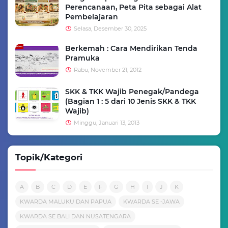
Perencanaan, Peta Pita sebagai Alat
Pembelajaran
Selasa, Desember 30, 2025
Berkemah : Cara Mendirikan Tenda
Pramuka
Rabu, November 21, 2012
SKK & TKK Wajib Penegak/Pandega
(Bagian 1 : 5 dari 10 Jenis SKK & TKK
Wajib)
Minggu, Januari 13, 2013
Topik/Kategori
A
B
C
D
E
F
G
H
I
J
K
KWARDA MALUKU DAN PAPUA
KWARDA SE -JAWA
KWARDA SE BALI DAN NUSATENGARA