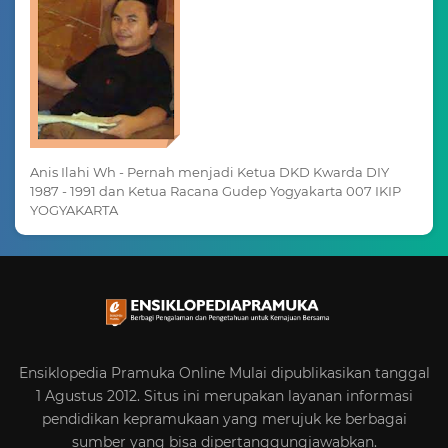
Anis Ilahi Wh - Pernah menjadi Ketua DKD Kwarda DIY
1987 - 1991 dan Ketua Racana Gudep Yogyakarta 007 IKIP
YOGYAKARTA
Ensiklopedia Pramuka Online Mulai dipublikasikan tanggal
1 Agustus 2012. Situs ini merupakan layanan informasi
pendidikan kepramukaan yang merujuk ke berbagai
sumber yang bisa dipertanggungjawabkan.