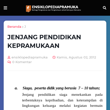
Beranda
J
JENJANG PENDIDIKAN
KEPRAMUKAAN
ensiklopediapramuka
Kamis, Agustus 02, 2012
0 Komentar
a.
Siaga,
peserta didik yang berusia
7 – 10 tahun;
J
enjang pendidikan siaga menekankan pada
terbentuknya kepribadian, dan keterampilan di
lingkungan keluarga melalui kegiatan bermain